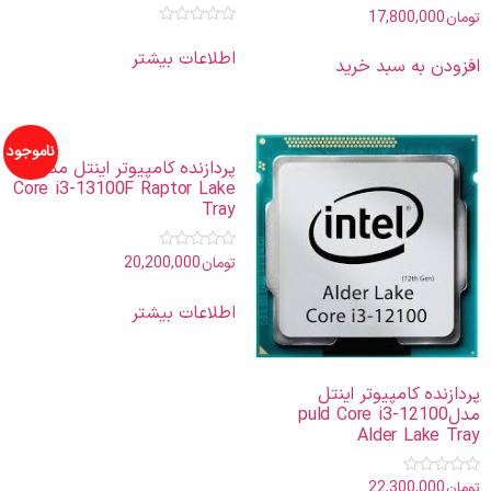
تومان
17,800,000
امتیاز
0
امتیاز
از
0
اطلاعات بیشتر
5
افزودن به سبد خرید
از
5
ناموجود
پردازنده کامپیوتر اینتل مدل
Core i3-13100F Raptor Lake
Tray
تومان
20,200,000
امتیاز
0
از
5
اطلاعات بیشتر
پردازنده کامپیوتر اینتل
مدلpuld Core i3-12100
Alder Lake Tray
تومان
22,300,000
امتیاز