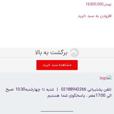
تومان
18,800,000
امتیاز
0
از
5
افزودن به سبد خرید
برگشت به بالا
مشاهده سبد خرید
تلفن پشتیبانی 02188942266 | شنبه تا چهارشنبه10:30 صبح
الی 17:00عصر ، پاسخگوی شما هستیم