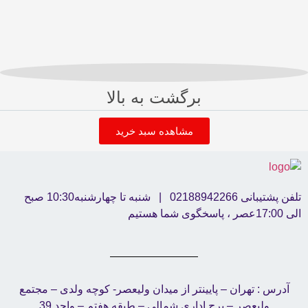
برگشت به بالا
مشاهده سبد خرید
تلفن پشتیبانی 02188942266 | شنبه تا چهارشنبه10:30 صبح
الی 17:00عصر ، پاسخگوی شما هستیم
آدرس : تهران – پایینتر از میدان ولیعصر- کوچه ولدی – مجتمع
ولیعصر – برج اداری شمالی – طبقه هفتم – واحد 39