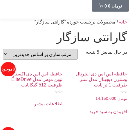
تومان
0
0
خانه
/ محصولات برچسب خورده “گارانتی سازگار”
گارانتی سازگار
در حال نمایش 5 نتیجه
ناموجود
حافظه اس اس دی اینترنال
حافظه اس اس دی اکسترنال
وسترن دیجیتال مدل سبز
توین موس مدل EliteDrive
ظرفیت 1 ترابایت
ظرفیت 512 گیگابایت
امتیاز
امتیاز
تومان
14,150,000
0
0
اطلاعات بیشتر
از
از
5
5
افزودن به سبد خرید