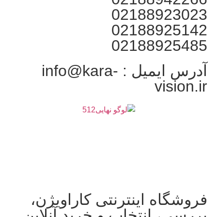
02188923023
02188925142
02188925485
آدرس ایمیل : info@kara-
vision.ir
فروشگاه اینترنتی کاراویژن،
بررسی، انتخاب و خرید آنلاین