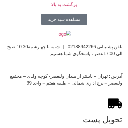
برگشت به بالا
مشاهده سبد خرید
تلفن پشتیبانی 02188942266 | شنبه تا چهارشنبه10:30 صبح
الی 17:00عصر ، پاسخگوی شما هستیم
آدرس : تهران – پایینتر از میدان ولیعصر- کوچه ولدی – مجتمع
ولیعصر – برج اداری شمالی – طبقه هفتم – واحد 39
تحویل پست