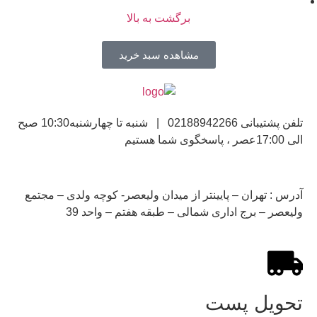
برگشت به بالا
مشاهده سبد خرید
تلفن پشتیبانی 02188942266 | شنبه تا چهارشنبه10:30 صبح
الی 17:00عصر ، پاسخگوی شما هستیم
آدرس : تهران – پایینتر از میدان ولیعصر- کوچه ولدی – مجتمع
ولیعصر – برج اداری شمالی – طبقه هفتم – واحد 39
تحویل پست