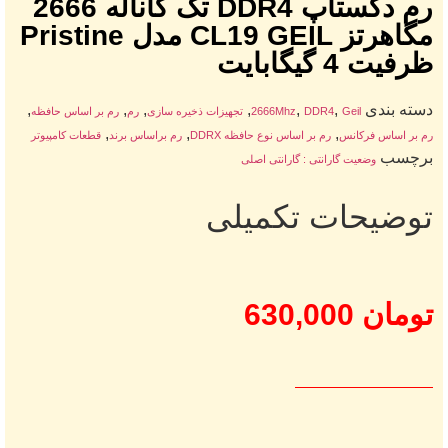
رم دکستاپ DDR4 تک کاناله 2666
مگاهرتز CL19 GEIL مدل Pristine
ظرفیت 4 گیگابایت
دسته بندی
,
,
,
,
,
,
Geil
DDR4
2666Mhz
تجهیزات ذخیره سازی
رم
رم بر اساس حافظه
,
,
,
رم بر اساس فرکانس
رم بر اساس نوع حافظه DDRX
رم براساس برند
قطعات کامپیوتر
برچسب
وضعیت گارانتی : گارانتی اصلی
توضیحات تکمیلی
تومان
630,000