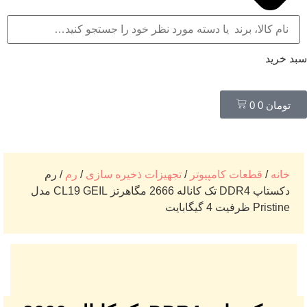
سبد خرید
تومان
0
0
خانه
/
قطعات کامپیوتر
/
تجهیزات ذخیره سازی
/
رم
/ رم
دکستاپ DDR4 تک کاناله 2666 مگاهرتز CL19 GEIL مدل
Pristine ظرفیت 4 گیگابایت