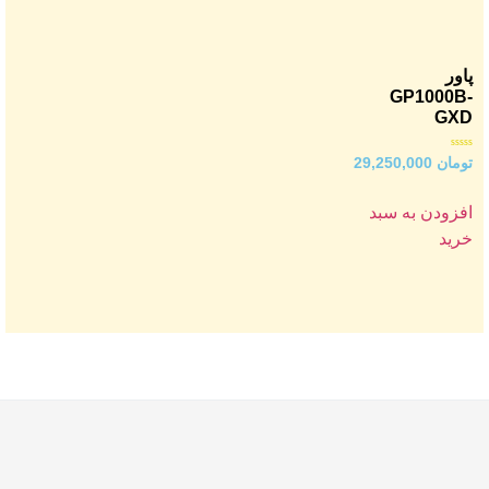
پاور
GP1000B-
GXD
امتیاز
تومان
29,250,000
0
از
5
افزودن به سبد
خرید