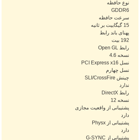
نوع حافظه
GDDR6
سرعت حافظه
15 گیگابیت بر ثانیه
پهنای باند رابط
192 بیت
رابط Open GL
نسخه 4.6
نسل PCI Express x16
نسل چهارم
چینش SLI/CrossFire
ندارد
رابط DirectX
نسخه 12
پشتیبانی از واقعیت مجازی
دارد
پشتیبانی از Physx
دارد
پشتیبانی از G-SYNC