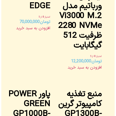
ورباتیم مدل
EDGE
Vi3000 M.2
امتیاز
0
از 5
تومان
70,000,000
2280 NVMe
افزودن به سبد خرید
ظرفیت 512
گیگابایت
امتیاز
0
از 5
تومان
12,200,000
افزودن به سبد خرید
منبع تغذیه
پاور POWER
کامپیوتر گرین
GREEN
GP1000B-
GP1300B-