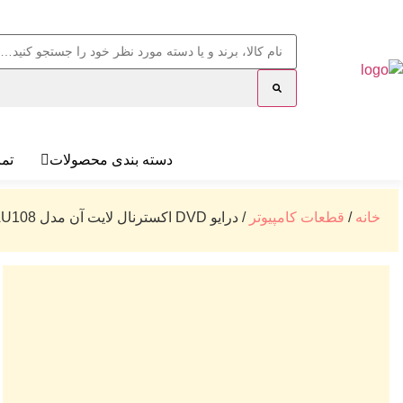
دسته بندی محصولات
تما
خانه
/
قطعات کامپیوتر
/ درایو DVD اکسترنال لایت آن مدل eBAU108 ا Liteon eBAU108 External DVD Drive