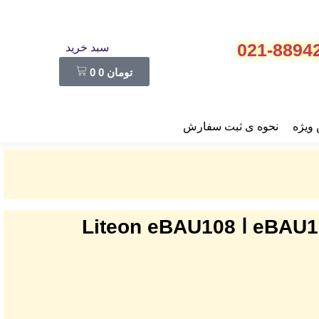
021-8894
سبد خرید
تومان
0
0
ویژه
نحوه ی ثبت سفارش
درایو DVD اکسترنال لایت آن مدل eBAU108 ا Liteon eBAU108