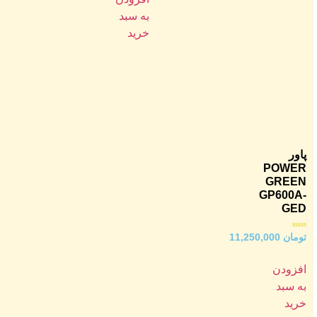
به سبد
خرید
پاور
POWER
GREEN
GP600A-
GED
امتیاز
تومان
11,250,000
0
از
5
افزودن
به سبد
خرید