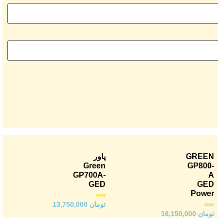
GREEN
پاور
Green
GP800-
GP700A-
A
GED
GED
Power
امتیاز
تومان
13,750,000
0
از
امتیاز
تومان
16,150,000
5
0