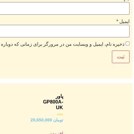
ایمیل
*
ذخیره نام، ایمیل و وبسایت من در مرورگر برای زمانی که دوباره 
پاور
GP800A-
UK
امتیاز
تومان
20,650,000
0
از
5
افزودن