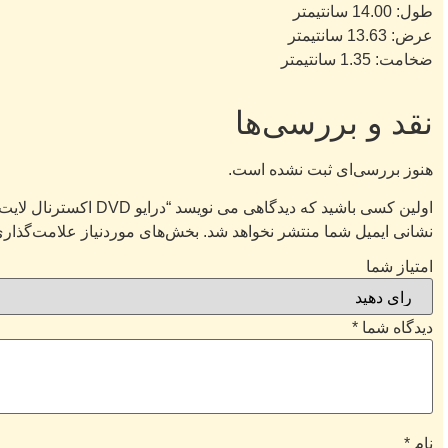
طول:
14.00 سانتیمتر
عرض:
13.63 سانتیمتر
ضخامت:
1.35 سانتیمتر
نقد و بررسی‌ها
هنوز بررسی‌ای ثبت نشده است.
اولین کسی باشید که دیدگاهی می نویسد “درایو DVD اکسترنال لایت آن مدل eBAU108 ا Liteon eBAU108 External DVD Drive”
نشانی ایمیل شما منتشر نخواهد شد.
بخش‌های موردنیاز علامت‌گذاری
امتیاز شما
دیدگاه شما
*
نام
*